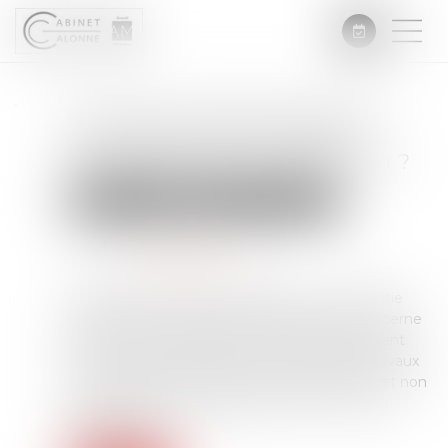
Comment la garantie de bon
fonctionnement protège le
propriétaire et la construction ?
Droit immobilier
Droit de la construction
Publié le :
24/04/2024
Source :
edito.seloger.com
La garantie de bon fonctionnement, ou garantie
biennale, est un dispositif d’assurance qui concerne
les biens immobiliers neufs. Son déclenchement
s’opère à partir de la date de réception des travaux
entre le maître d’ouvrage et ses entreprises (et non
à la date de livraison du logement au nouveau
propriétaire)...