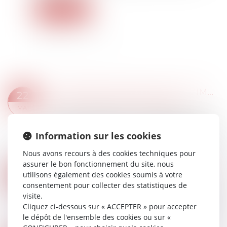
Lire la suite
L'OCCUPATION GRATUITE DE L'IMMEUBLE DE LA SCI PAR UN ASSOCIÉ
22
Droit immobilier
/
Droit de la propriété
MAI
Une SCI, constituée par un couple dont les deux
membres sont associés, est propriétaire d’un
Information sur les cookies
immeuble dont le rez-de-chaussée est donné à
bail commercial à une société dont l’un...
Nous avons recours à des cookies techniques pour
Lire la suite
assurer le bon fonctionnement du site, nous
LOGEMENTS ABORDABLES : LE PROJET DE LOI TRÈS CONTESTÉ
15
utilisons également des cookies soumis à votre
Droit immobilier
/
Droit de la construction
consentement pour collecter des statistiques de
MAI
visite.
Pour nombre d’acteurs du logement, le projet
Cliquez ci-dessous sur « ACCEPTER » pour accepter
de loi présenté début mai 2024 va aggraver les
le dépôt de l'ensemble des cookies ou sur «
difficultés d’accès au logement social...