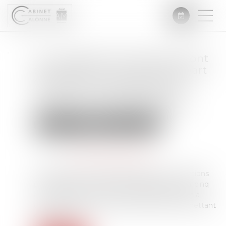
Les modalités de séquestre sont
sans effet sur le point de départ
du délai de prescription de
l’action en récupération de
l’indemnité d’immobilisation
Droit immobilier
Droit de la propriété
Publié le :
31/07/2024
Source :
www.lemag-juridique.com
L’article 2224 du Code civil dispose que les actions
personnelles ou mobilières se prescrivent par cinq
ans à compter du jour où le titulaire d'un droit a
connu ou aurait dû connaître les faits lui permettant
de l'exercer...