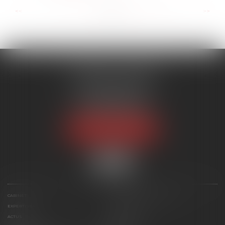
...
...
<<
<
11
12
13
14
15
16
17
>
>>
CABINET CALONNE
Immeuble Orlando
Rue Ferdinand Forest
97122 BAIE-MAHAULT
Tél :
05 90 93 21 20
NOUS LOCALISER
CABINET
MAÎTRE ÉLISABETH CALONNE
EXPERTISES
HONORAIRES
ACTUS
CONTACT