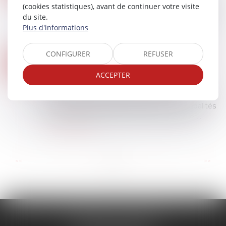
(cookies statistiques), avant de continuer votre visite
En matière de garantie des vices cachés, lorsque
du site.
l’action est exercée de manière récursoire par un
Plus d'informations
constructeur ou son assureur à l’encontre du
fournisseur de matériaux, le déla...
Lire la suite
CONFIGURER
REFUSER
PRÊTS À TAUX ZÉRO : DES PRÉCISIONS POUR LES NOUVEAUX
11
Droit immobilier
/
Droit de la propriété
ACCEPTER
JUIN
La loi de finances pour 2025 a étendu
temporairement le bénéfice du prêt à taux zéro
à de nouveaux bénéficiaires selon des modalités
qui viennent d’être précisées. Voilà qui mér...
Lire la suite
...
...
<<
<
2
3
4
5
6
7
8
>
>>
CABINET CALONNE