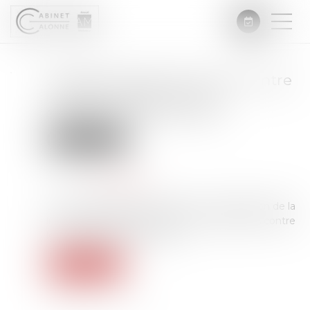
L'exécutif renforce la lutte contre
l'habitat indigne et les
marchands de sommeil
Droit immobilier
Publié le :
18/06/2025
Source :
www.weka.fr
Le gouvernement va renforcer la coordination de la
lutte contre l’habitat indigne et les sanctions contre
les marchands de sommeil...
Lire la suite