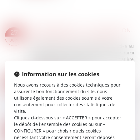
MAPRIMERÉNOV' : LA SUSPENSION ESTIVALE NE CONCERNERA FINALEMENT PAS LES RÉNOVATIONS PAR GESTE UNIQUE DE TRAVAUX
27
Droit immobilier
/
Droit de la construction
JUIN
Depuis plusieurs années, la législation relative au
démarchage téléphonique n’a cessé de se durcir
pour faire face aux nombreux abus en la matière.
Face à l’impuissance de ces d...
Lire la suite
Information sur les cookies
ENRICHISSEMENT INJUSTIFIÉ : UNE ACTION STRICTEMENT SUBSIDIAIRE !
20
Nous avons recours à des cookies techniques pour
Droit immobilier
/
Droit de la construction
JUIN
assurer le bon fonctionnement du site, nous
L’action fondée sur l’enrichissement injustifié, de
utilisons également des cookies soumis à votre
nature subsidiaire, ne peut être exercée
consentement pour collecter des statistiques de
lorsqu’une autre action est possible, même si
visite.
celle-ci se heurte à un obstacle de dr...
Cliquez ci-dessous sur « ACCEPTER » pour accepter
Lire la suite
le dépôt de l'ensemble des cookies ou sur «
VICE CACHÉ : LA PRESCRIPTION COURT À COMPTER DE LA MISE EN CAUSE PAR LE MAÎTRE D’OUVRAGE
13
CONFIGURER » pour choisir quels cookies
Droit immobilier
/
Droit de la construction
nécessitant votre consentement seront déposés
JUIN