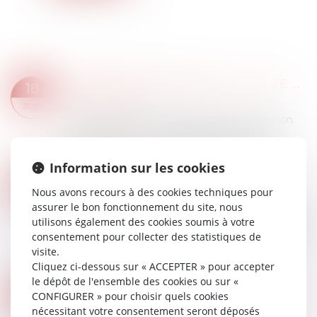
L'EXÉCUTIF RENFORCE LA LUTTE CONTRE L'HABITAT INDIGNE ET LES MARCHANDS DE SOMMEIL
18
Droit immobilier
JUIN
Le gouvernement va renforcer la coordination
de la lutte contre l’habitat indigne et les
sanctions contre les marchands de sommeil...
Lire la suite
Information sur les cookies
CLAUSE DE NON-RECOURS : PAS D’EXONÉRATION DE L’OBLIGATION DE DÉLIVRANCE DU BAILLEUR
22
Nous avons recours à des cookies techniques pour
Droit immobilier
AVR.
assurer le bon fonctionnement du site, nous
Le bailleur ne peut s’exonérer de son obligation
utilisons également des cookies soumis à votre
de délivrance, prévue aux articles 1719 et 1720 du
consentement pour collecter des statistiques de
Code civil, au moyen d’une clause de non-
visite.
recours insérée dans le bail...
Cliquez ci-dessous sur « ACCEPTER » pour accepter
Lire la suite
le dépôt de l'ensemble des cookies ou sur «
DIAGNOSTIC DE PERFORMANCE ÉNERGÉTIQUE : UN PLAN POUR RESTAURER LA CONFIANCE
01
CONFIGURER » pour choisir quels cookies
Droit immobilier
nécessitant votre consentement seront déposés
AVR.