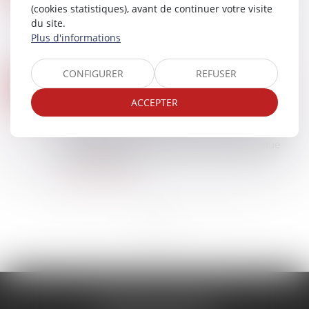
(cookies statistiques), avant de continuer votre visite
Le diagnostic de performance énergétique
du site.
(DPE) fait l'objet d'un plan ambitieux du
Plus d'informations
Gouvernement afin de restaurer la confiance
dans cet outil...
Lire la suite
CONFIGURER
REFUSER
DPE FRAUDULEUX : LE GOUVERNEMENT DURCIT LES SANCTIONS CONTRE LES DIAGNOSTIQUEURS VÉREUX
25
Droit immobilier
ACCEPTER
MARS
Le gouvernement met en place des mesures
strictes contre les diagnostiqueurs qui délivrent
des diagnostics de performance énergétique
(DPE) frauduleux...
Lire la suite
<<
<
1
2
3
>
>>
CABINET CALONNE