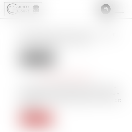
Encadrement des loyers : petit
point sur les sanctions
applicables
Droit immobilier
Publié le :
21/05/2025
Source :
www.editions-legislatives.fr
Une réponse ministérielle récapitule les moyens
d'encourager et de faire respecter l'encadrement
des loyers des logements dans les zones où il est
applicable...
Lire la suite