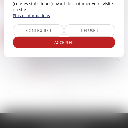
(cookies statistiques), avant de continuer votre visite
En matière d’assurance, il est fréquent, lors de la
du site.
survenance d’un dommage que l’assurance
Plus d'informations
oppose un refus de garantie. Toutefois celle-ci ne
peut accepter le principe de la ga...
Lire la suite
CONFIGURER
REFUSER
DIAGNOSTIC D'ASSAINISSEMENT ERRONÉ : UN PRÉJUDICE CERTAIN POUR L'ACQUÉREUR
04
Droit immobilier
/
Droit de la construction
ACCEPTER
AVR.
Lors de la vente d'un immeuble, le dossier de
diagnostic technique doit obligatoirement
comporter un document relatif au contrôle des
installations d'assainissement non collecti...
Lire la suite
...
...
<<
<
4
5
6
7
8
9
10
>
>>
CABINET CALONNE