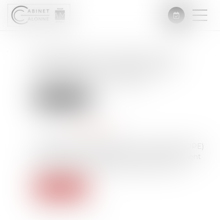
Diagnostic de performance
énergétique : un plan pour
restaurer la confiance
Droit immobilier
Publié le :
01/04/2025
Source :
www.info.gouv.fr
Le diagnostic de performance énergétique (DPE)
fait l'objet d'un plan ambitieux du Gouvernement
afin de restaurer la confiance dans cet outil...
Lire la suite