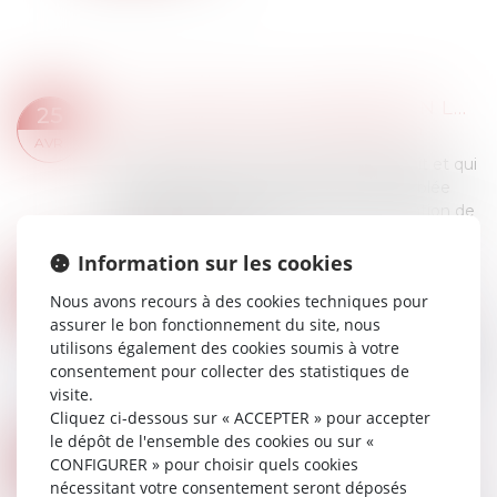
VOUS LOUEZ UN LOGEMENT EN LMNP ? VOICI CE QU'IL FAUT RETENIR
25
Droit immobilier
/
Droit de la construction
AVR.
C’est encore une niche fiscale qui disparaît et qui
amoindrit l’attractivité de la location meublée
non professionnelle. Et qui alourdit la taxation de
la plus-value à la revent...
Lire la suite
Information sur les cookies
CLAUSE DE NON-RECOURS : PAS D’EXONÉRATION DE L’OBLIGATION DE DÉLIVRANCE DU BAILLEUR
22
Nous avons recours à des cookies techniques pour
Droit immobilier
AVR.
assurer le bon fonctionnement du site, nous
Le bailleur ne peut s’exonérer de son obligation
utilisons également des cookies soumis à votre
de délivrance, prévue aux articles 1719 et 1720 du
consentement pour collecter des statistiques de
Code civil, au moyen d’une clause de non-
visite.
recours insérée dans le bail...
Cliquez ci-dessous sur « ACCEPTER » pour accepter
Lire la suite
le dépôt de l'ensemble des cookies ou sur «
ASSURANCE CONSTRUCTION : PAS DE RETOUR EN ARRIÈRE APRÈS ACCEPTATION DE GARANTIE
18
CONFIGURER » pour choisir quels cookies
Droit immobilier
/
Droit de la construction
nécessitant votre consentement seront déposés
AVR.