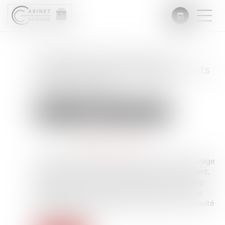
La garantie décennale ne
s’applique pas aux équipements
indispensables à l’activité
professionnelle.
Droit immobilier
Droit de la construction
Publié le :
21/03/2025
Source :
www.lemag-juridique.com
La garantie décennale couvre, en principe, l’ouvrage
ainsi que ses éléments d’équipement. Cependant,
l’article 1792-7 du Code civil exclut de son champ
d’application les éléments d’équipement dont la
fonction est indispensable à l’exercice d’une activité
professionnelle...