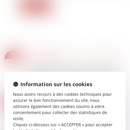
Lire la suite
DPE FRAUDULEUX : LE GOUVERNEMENT DURCIT LES SANCTIONS CONTRE LES DIAGNOSTIQUEURS VÉREUX
25
Droit immobilier
MARS
Le gouvernement met en place des mesures
strictes contre les diagnostiqueurs qui délivrent
des diagnostics de performance énergétique
Information sur les cookies
(DPE) frauduleux...
Lire la suite
Nous avons recours à des cookies techniques pour
SERVITUDE DE PASSAGE : L’ENCLAVE… OU LA SIMPLE COMMODITÉ ?
12
assurer le bon fonctionnement du site, nous
Droit immobilier
/
Droit de la propriété
utilisons également des cookies soumis à votre
MARS
consentement pour collecter des statistiques de
Lorsqu’un fonds dispose de plusieurs accès à la
visite.
voie publique, peut-il être considéré comme
Cliquez ci-dessous sur « ACCEPTER » pour accepter
enclavé ? La Cour de cassation, dans un arrêt du