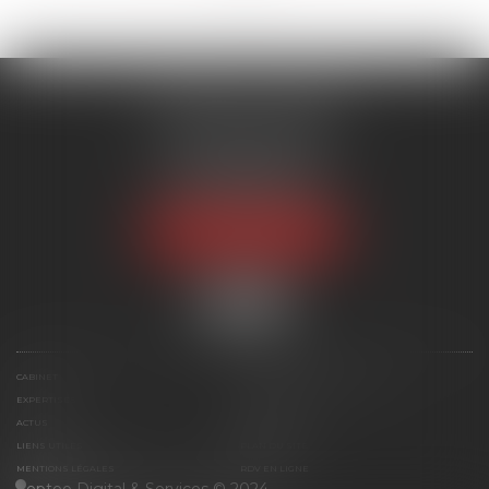
CABINET CALONNE
Immeuble Orlando
Rue Ferdinand Forest
97122 BAIE-MAHAULT
Tél :
05 90 93 21 20
NOUS LOCALISER
CABINET
MAÎTRE ÉLISABETH CALONNE
EXPERTISES
HONORAIRES
ACTUS
CONTACT
LIENS UTILES
PLAN DU SITE
MENTIONS LÉGALES
RDV EN LIGNE
Septeo Digital & Services © 2024