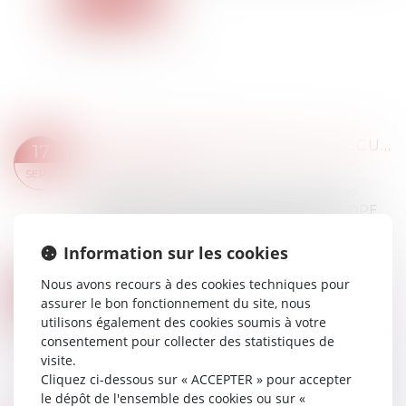
ÉTIQUETTE ÉNERGÉTIQUE -CALCUL DU DPE : CE QUI VA CHANGER
17
Droit immobilier
SEPT.
À partir du 1er janvier 2026, le coefficient de
conversion de l’électricité figurant dans le DPE
sera abaissé, en harmonisation avec la valeur
européenne. Quel sera l’impact pou...
Information sur les cookies
Lire la suite
Nous avons recours à des cookies techniques pour
MAPRIMERÉNOV' : REDÉMARRAGE PRÉVU LE 30 SEPTEMBRE
12
assurer le bon fonctionnement du site, nous
Droit immobilier
/
Droit de la construction
SEPT.
utilisons également des cookies soumis à votre
MaPrimeRénov’ : alors que le ministre de
consentement pour collecter des statistiques de
l’Économie, Éric Lombard, avait annoncé une
visite.
suspension du dispositif, le gouvernement a
Cliquez ci-dessous sur « ACCEPTER » pour accepter
confirmé sa reprise dès le 30 septembre. Le
le dépôt de l'ensemble des cookies ou sur «