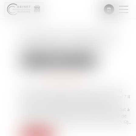
Propriétaires : comment vous
assurer de l'authenticité des
justificatifs de revenus ?
Droit immobilier
Droit de la propriété
Publié le :
29/07/2025
Source :
www.economie.gouv.fr
Vous mettez un logement en location et voulez
vérifier l’avis d’imposition d’un locataire potentiel ? Il
existe deux méthodes complémentaires pour
vérifier les informations transmises par le candidat à
la location : le code-barres 2D-Doc et le Service de
Vérification des Avis d’Impôt sur le Revenu (SVAIR)...
Lire la suite