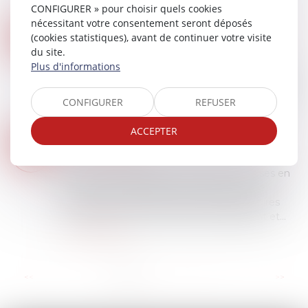
disp...
CONFIGURER » pour choisir quels cookies
Lire la suite
nécessitant votre consentement seront déposés
LA POMPE À CHALEUR AYANT NÉCESSITÉ DES TRAVAUX MODESTES N’EST PAS UN OUVRAGE AU SENS DE L’ARTICLE 1792 DU CODE CIVIL !
05
(cookies statistiques), avant de continuer votre visite
Droit immobilier
/
Droit de la construction
du site.
SEPT.
Plus d'informations
Depuis quelques années, la Cour de cassation a
opéré un revirement important concernant les
éléments d’équipement installés sur un ouvrage
CONFIGURER
REFUSER
existant...
Lire la suite
ACCEPTER
DPE : LA LUTTE CONTRE LA FRAUDE AUX DIAGNOSTICS DE PERFORMANCE ÉNERGÉTIQUE SE RENFORCE
19
Droit immobilier
AOÛT
Encore du changement pour les entreprises en
charge de la réalisation des diagnostics de
performance énergétique (DPE), obligatoires
pour toute vente ou location de logement et...
Lire la suite
...
<<
<
1
2
3
4
5
6
7
>
>>