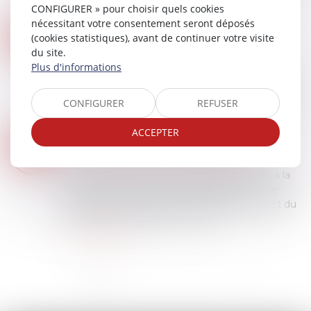
pour vérifier les informations tran...
CONFIGURER » pour choisir quels cookies
Lire la suite
nécessitant votre consentement seront déposés
PRÊTS À TAUX ZÉRO : DES PRÉCISIONS POUR LES NOUVEAUX
11
(cookies statistiques), avant de continuer votre visite
Droit immobilier
/
Droit de la propriété
du site.
JUIN
Plus d'informations
La loi de finances pour 2025 a étendu
temporairement le bénéfice du prêt à taux zéro
à de nouveaux bénéficiaires selon des modalités
CONFIGURER
REFUSER
qui viennent d’être précisées. Voilà qui mér...
Lire la suite
ACCEPTER
SERVITUDE DE PASSAGE : L’ENCLAVE… OU LA SIMPLE COMMODITÉ ?
12
Droit immobilier
/
Droit de la propriété
MARS
Lorsqu’un fonds dispose de plusieurs accès à la
voie publique, peut-il être considéré comme
enclavé ? La Cour de cassation, dans un arrêt du
27 février 2025, rappelle un princi...
Lire la suite
<<
<
1
2
3
4
5
6
>
>>