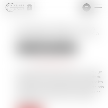
Servitude de passage : tous les
propriétaires voisins n'ont pas à
être appelés en justice
Droit immobilier
Droit de la propriété
Publié le :
05/08/2026
Source :
www.lemag-juridique.com
La demande tendant à fixer l'assiette d'un passage
pour désenclaver un fonds n'est pas irrecevable du
seul fait que les propriétaires de toutes les parcelles
envisagées au cours de l'expertise n'ont pas été mis
en cause. Encore faut-il qu'il existe réellement une
autre solution de désenclavement susceptible
d'être retenue.