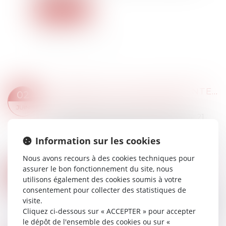
Lire la suite
L’ABSENCE DE VALEUR PROBANTE D’UN ACTE DE NOTORIÉTÉ ACQUISITIVE NE PEUT ENTRAÎNER SA NULLITÉ
02
Droit immobilier
/
Droit de la propriété
JUIN
a Cour de cassation, dans un arrêt rendu le 21
mai 2026, est venue rappeler qu’un acte de
notoriété acquisitive ne peut être annulé au seul
Information sur les cookies
motif qu’il ne présente pas une valeu...
Nous avons recours à des cookies techniques pour
Lire la suite
assurer le bon fonctionnement du site, nous
PROPRIÉTAIRES : COMMENT VOUS ASSURER DE L'AUTHENTICITÉ DES JUSTIFICATIFS DE REVENUS ?
29
utilisons également des cookies soumis à votre
Droit immobilier
/
Droit de la propriété
JUIL.
consentement pour collecter des statistiques de
Vous mettez un logement en location et voulez
visite.
vérifier l’avis d’imposition d’un locataire potentiel
Cliquez ci-dessous sur « ACCEPTER » pour accepter
? Il existe deux méthodes complémentaires
le dépôt de l'ensemble des cookies ou sur «