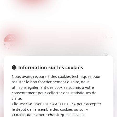
QUELLES SONT LES OBLIGATIONS LIÉES À LA CARTE BTP ?
02
Droit immobilier
/
Droit de la construction
MAI
La carte d’identification professionnelle d’un
salarié du BTP, souvent abrégée en carte BTP,
est un document administratif incontournable
dans le secteur du bâtiment en France....
Information sur les cookies
Lire la suite
Nous avons recours à des cookies techniques pour
VOUS LOUEZ UN LOGEMENT EN LMNP ? VOICI CE QU'IL FAUT RETENIR
25
assurer le bon fonctionnement du site, nous
Droit immobilier
/
Droit de la construction
AVR.
utilisons également des cookies soumis à votre
C’est encore une niche fiscale qui disparaît et qui
consentement pour collecter des statistiques de
amoindrit l’attractivité de la location meublée
visite.
non professionnelle. Et qui alourdit la taxation de
Cliquez ci-dessous sur « ACCEPTER » pour accepter
la plus-value à la revent...
le dépôt de l'ensemble des cookies ou sur «
Lire la suite
CONFIGURER » pour choisir quels cookies