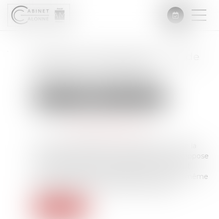
Assurance construction : pas de
retour en arrière après
acceptation de garantie
Droit immobilier
Droit de la construction
Publié le :
18/04/2025
Source :
www.lemag-juridique.com
En matière d’assurance, il est fréquent, lors de la
survenance d’un dommage que l’assurance oppose
un refus de garantie. Toutefois celle-ci ne peut
accepter le principe de la garantie et dans le même
temps exclure une partie des dommages...
Lire la suite