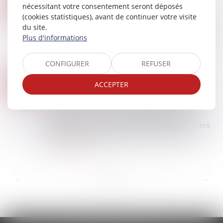
CLAUSE DE NON-RECOURS : PAS D’EXONÉRATION DE L’OBLIGATION DE DÉLIVRANCE DU BAILLEUR
22
nécessitant votre consentement seront déposés
Droit immobilier
(cookies statistiques), avant de continuer votre visite
AVR.
du site.
Le bailleur ne peut s’exonérer de son obligation
Plus d'informations
de délivrance, prévue aux articles 1719 et 1720 du
Code civil, au moyen d’une clause de non-
recours insérée dans le bail...
CONFIGURER
REFUSER
Lire la suite
DIAGNOSTIC D'ASSAINISSEMENT ERRONÉ : UN PRÉJUDICE CERTAIN POUR L'ACQUÉREUR
04
ACCEPTER
Droit immobilier
/
Droit de la construction
AVR.
Lors de la vente d'un immeuble, le dossier de
diagnostic technique doit obligatoirement
comporter un document relatif au contrôle des
installations d'assainissement non collecti...
Lire la suite
...
...
<<
<
4
5
6
7
8
9
10
>
>>