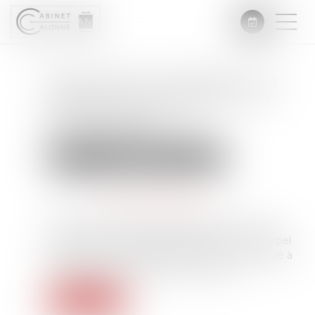
Manquement à l'obligation de
délivrance conforme pour un
chemin d'accès non
aménageable
Droit immobilier
Droit de la propriété
Publié le :
14/01/2025
Source :
www.lemag-juridique.com
Dans un arrêt du 5 décembre 2024, la Cour de
cassation a confirmé la décision de la cour d'appel
ayant retenu que des vendeurs avaient manqué à
leur obligation de délivrance conforme...
Lire la suite