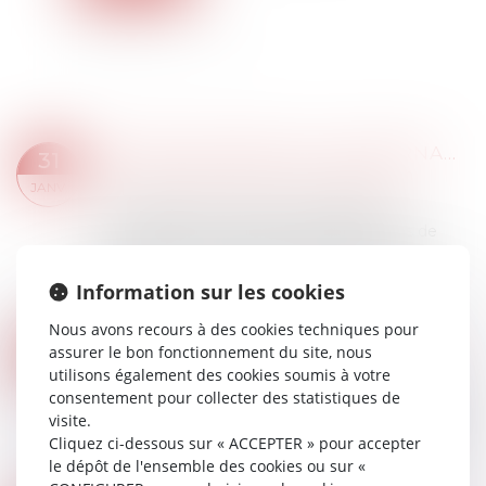
RAPPELS ESSENTIELS CONCERNANT LA CARACTÉRISATION D’UN DOMMAGE DÉCENNAL ET SON INDEMNISATION
31
Droit immobilier
/
Droit de la construction
JANV.
En matière de construction, la garantie
décennale contenue dans les dispositions de
l’article 1792 du Code civil peut être mise en
œuvre par le maître de l’ouvrage en cas de
Information sur les cookies
dom...
Lire la suite
Nous avons recours à des cookies techniques pour
IMMOBILIER NEUF EN 2025 : UN NOUVEAU SEUIL POUR LA RE 2020
17
assurer le bon fonctionnement du site, nous
Droit immobilier
/
Droit de la construction
utilisons également des cookies soumis à votre
JANV.
consentement pour collecter des statistiques de
Depuis son entrée en vigueur en janvier 2022, la
visite.
Réglementation Environnementale 2020, RE
Cliquez ci-dessous sur « ACCEPTER » pour accepter
2020 s'impose comme un véritable levier de la
le dépôt de l'ensemble des cookies ou sur «
transition écologique dans le secteur de...