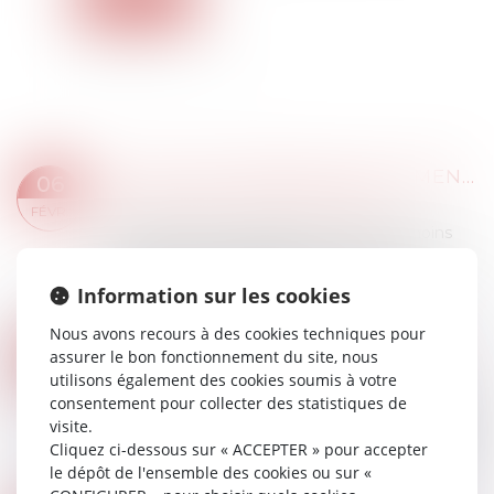
OBLIGATION DÉBROUSSAILLEMENT ET DE MAINTIEN EN ÉTAT DÉBROUSSAILLÉ D’UN TERRAIN LOCALISÉ EN ZONE URBAINE
06
Droit immobilier
/
Droit de la propriété
FÉVR.
Afin de limiter les incendies, ou tout du moins
d’en limiter la propagation, le Code forestier met
à la charge de certains propriétaires une
Information sur les cookies
obligation de débroussaillement, les...
Lire la suite
Nous avons recours à des cookies techniques pour
PRÉCISIONS SUR LA SOUS-TRAITANCE DE SECOND RANG
31
assurer le bon fonctionnement du site, nous
Droit immobilier
/
Droit de la construction
utilisons également des cookies soumis à votre
JANV.
consentement pour collecter des statistiques de
La sous-traitance, instaurée par la loi n°75-1334
visite.
du 31 décembre 1975, est l’opération par laquelle
Cliquez ci-dessous sur « ACCEPTER » pour accepter
un entrepreneur confie à un sous-traité, et sous
le dépôt de l'ensemble des cookies ou sur «
sa responsabilité, l’exécuti...