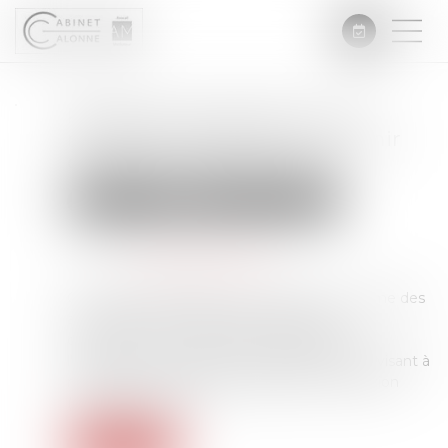
Règles de construction : les
nouvelles attestations à fournir
depuis le 1er janvier 2024
Droit immobilier
Droit de la construction
Publié le :
07/02/2024
Source :
www.architectes.org
Ces textes réglementaires modifient le régime des
attestations du respect des normes de
construction. Ils sont pris en application de
l’Ordonnance n°2022-1076 du 29 juillet 2022 visant à
renforcer le contrôle des règles de construction
(ordonnance CRC)...
Lire la suite