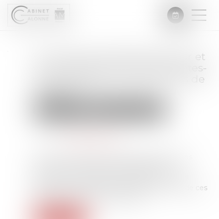
Vous êtes propriétaire bailleur et
vous envisagez des travaux, êtes-
vous éligible aux subventions de
l’ANAH ?
Droit immobilier
Droit de la construction
Publié le :
04/07/2025
Source :
edito.seloger.com
Vous louez un bien et prévoyez d’y réaliser des
travaux. Vous êtes peut-être éligible aux
subventions de l’Agence nationale de l’habitat
(ANAH). Il serait dommage de passer à côté de ces
aides. Faisons le point ensemble...