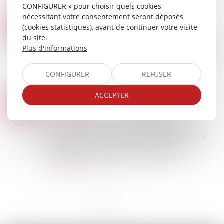
immobilier en justifiant d’une possession...
CONFIGURER » pour choisir quels cookies
Lire la suite
nécessitant votre consentement seront déposés
QUEL SORT POUR LA SERVITUDE ÉTABLIE POSTÉRIEUREMENT À LA DIVISION PARCELLAIRE ?
24
(cookies statistiques), avant de continuer votre visite
Droit immobilier
/
Droit de la propriété
du site.
SEPT.
Plus d'informations
La Cour de cassation a été saisie le 12 septembre
dernier, d’un litige concernant l’établissement en
1998 d’une servitude conventionnelle de
CONFIGURER
REFUSER
passage, où les parcelles, tant cell...
Lire la suite
ACCEPTER
L’EXTINCTION DU DISPOSITIF « PINEL », PROGRAMMÉE AU 31 DÉCEMBRE 2024
18
Droit immobilier
/
Droit de la propriété
SEPT.
Le dispositif Pinel Le dispositif disparaîtra le
31 décembre de cette année. Plus que quatre
mois pour investir avec ce dispositif. Les
particuliers investissent dans du locatif...
Lire la suite
<<
<
1
2
3
4
5
6
>
>>