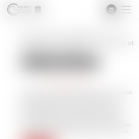
Fouilles archéologiques sur un
terrain privé, droit de propriété et
partage avec l’État
Droit immobilier
Droit de la propriété
Publié le :
30/10/2024
Source :
www.lemag-juridique.com
Des particuliers soupçonnant la présence de pièces
antiques avaient fait pratiquer des fouilles sur un
terrain appartenant à une tierce personne et
découvert deux cent soixante-dix-huit pièces de
monnaie antique qu'ils ont remises au service
régional d'archéologie (SRA) aux fins d'étude après
avoir déclaré leurs trouvailles auprès de ce service...