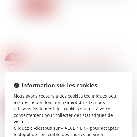
Lire la suite
DÉCLARATION ET AUTORISATION DE MISE EN LOCATION : NOUVELLES COMPÉTENCES POUR LES MAIRES ET LES EPCI
19
Droit immobilier
/
Droit de la propriété
NOV.
Un décret du 30 octobre est venu renforcer le
rôle des autorités locales en matière de non-
respect des procédures de déclaration de mise
Information sur les cookies
en location...
Nous avons recours à des cookies techniques pour
Lire la suite
assurer le bon fonctionnement du site, nous
EXAMEN NÉCESSAIRE DES TÉMOIGNAGES CONTENUS DANS L’ACTE DE NOTORIÉTÉ POUR PROUVER UN USUCAPION
22
utilisons également des cookies soumis à votre
Droit immobilier
/
Droit de la propriété
OCT.
consentement pour collecter des statistiques de
En matière de propriété immobilière, l’usucapion
visite.
(ou prescription acquisitive) permet à une
Cliquez ci-dessous sur « ACCEPTER » pour accepter
personne de devenir propriétaire d’un bien
le dépôt de l'ensemble des cookies ou sur «