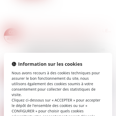
SERVITUDE DE PASSAGE : TOUS LES PROPRIÉTAIRES VOISINS N'ONT PAS À ÊTRE APPELÉS EN JUSTICE
05
Droit immobilier
/
Droit de la propriété
AOÛT
La demande tendant à fixer l'assiette d'un
passage pour désenclaver un fonds n'est pas
irrecevable du seul fait que les propriétaires de
toutes les parcelles envisagées au cours...
Information sur les cookies
Lire la suite
PROPRIÉTAIRES : COMMENT VOUS ASSURER DE L'AUTHENTICITÉ DES JUSTIFICATIFS DE REVENUS ?
29
Nous avons recours à des cookies techniques pour
Droit immobilier
/
Droit de la propriété
assurer le bon fonctionnement du site, nous
JUIL.
utilisons également des cookies soumis à votre
Vous mettez un logement en location et voulez
consentement pour collecter des statistiques de
vérifier l’avis d’imposition d’un locataire potentiel
visite.
? Il existe deux méthodes complémentaires
Cliquez ci-dessous sur « ACCEPTER » pour accepter
pour vérifier les informations tran...
le dépôt de l'ensemble des cookies ou sur «
Lire la suite
CONFIGURER » pour choisir quels cookies
PRÊTS À TAUX ZÉRO : DES PRÉCISIONS POUR LES NOUVEAUX
11