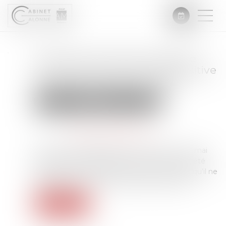
L’absence de valeur probante
d’un acte de notoriété acquisitive
ne peut entraîner sa nullité
Droit immobilier
Droit de la propriété
Publié le :
02/06/2026
Source :
www.lemag-juridique.com
a Cour de cassation, dans un arrêt rendu le 21 mai
2026, est venue rappeler qu’un acte de notoriété
acquisitive ne peut être annulé au seul motif qu’il ne
présente pas une valeur probante suffisante...
Lire la suite