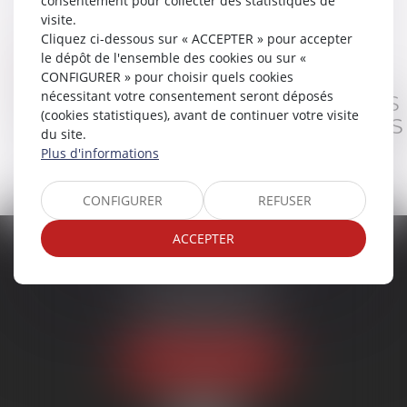
consentement pour collecter des statistiques de
visite.
Cliquez ci-dessous sur « ACCEPTER » pour accepter
le dépôt de l'ensemble des cookies ou sur «
RDV en ligne
CONFIGURER » pour choisir quels cookies
Équipe
nécessitant votre consentement seront déposés
ON PARAMÈTRE ICI LES CHAMPS
(cookies statistiques), avant de continuer votre visite
QUE L'ON SOUHAITE AVOIR DANS
du site.
LES FORMULAIRES DES FICHES
Plus d'informations
AVOCAT
CONFIGURER
REFUSER
ACCEPTER
CABINET CALONNE
Immeuble Orlando
Rue Ferdinand Forest
97122 BAIE-MAHAULT
Tél :
05 90 93 21 20
NOUS LOCALISER